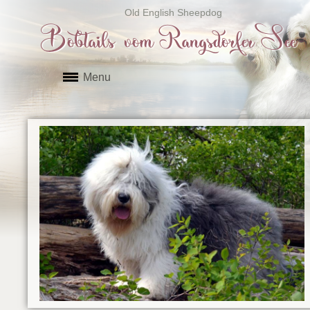
Old English Sheepdog
Bobtails vom Rangsdorfer See
Menu